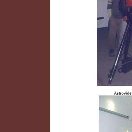
Astrovide